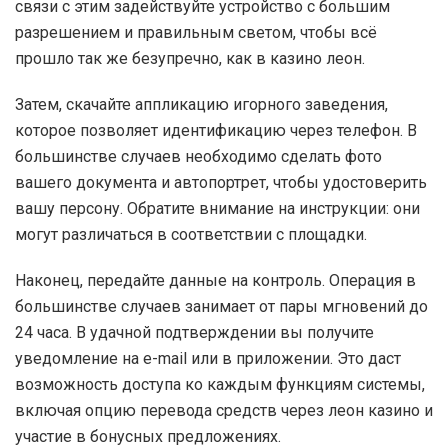
связи с этим задействуйте устройство с большим
разрешением и правильным светом, чтобы всё
прошло так же безупречно, как в казино леон.
Затем, скачайте аппликацию игорного заведения,
которое позволяет идентификацию через телефон. В
большинстве случаев необходимо сделать фото
вашего документа и автопортрет, чтобы удостоверить
вашу персону. Обратите внимание на инструкции: они
могут различаться в соответствии с площадки.
Наконец, передайте данные на контроль. Операция в
большинстве случаев занимает от пары мгновений до
24 часа. В удачной подтверждении вы получите
уведомление на e-mail или в приложении. Это даст
возможность доступа ко каждым функциям системы,
включая опцию перевода средств через леон казино и
участие в бонусных предложениях.