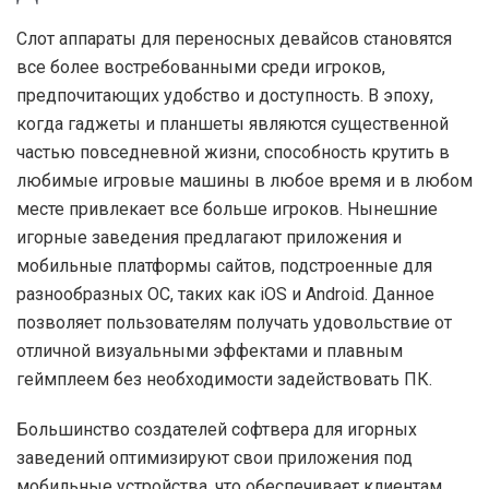
Слот аппараты для переносных девайсов становятся
все более востребованными среди игроков,
предпочитающих удобство и доступность. В эпоху,
когда гаджеты и планшеты являются существенной
частью повседневной жизни, способность крутить в
любимые игровые машины в любое время и в любом
месте привлекает все больше игроков. Нынешние
игорные заведения предлагают приложения и
мобильные платформы сайтов, подстроенные для
разнообразных ОС, таких как iOS и Android. Данное
позволяет пользователям получать удовольствие от
отличной визуальными эффектами и плавным
геймплеем без необходимости задействовать ПК.
Большинство создателей софтвера для игорных
заведений оптимизируют свои приложения под
мобильные устройства, что обеспечивает клиентам