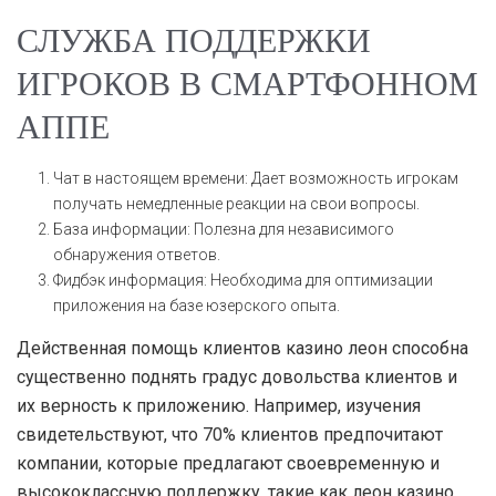
СЛУЖБА ПОДДЕРЖКИ
ИГРОКОВ В СМАРТФОННОМ
АППЕ
Чат в настоящем времени: Дает возможность игрокам
получать немедленные реакции на свои вопросы.
База информации: Полезна для независимого
обнаружения ответов.
Фидбэк информация: Необходима для оптимизации
приложения на базе юзерского опыта.
Действенная помощь клиентов казино леон способна
существенно поднять градус довольства клиентов и
их верность к приложению. Например, изучения
свидетельствуют, что 70% клиентов предпочитают
компании, которые предлагают своевременную и
высококлассную поддержку, такие как леон казино.