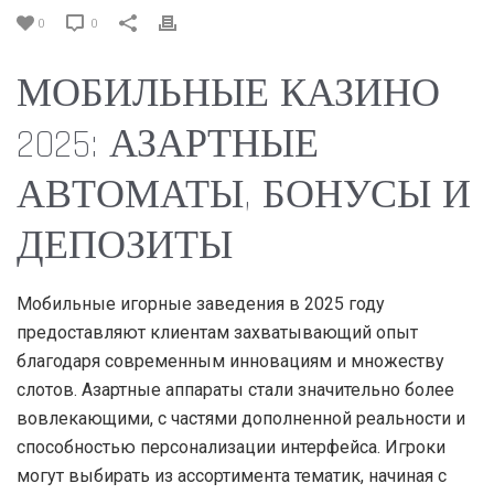
0
0
МОБИЛЬНЫЕ КАЗИНО
2025: АЗАРТНЫЕ
АВТОМАТЫ, БОНУСЫ И
ДЕПОЗИТЫ
Мобильные игорные заведения в 2025 году
предоставляют клиентам захватывающий опыт
благодаря современным инновациям и множеству
слотов. Азартные аппараты стали значительно более
вовлекающими, с частями дополненной реальности и
способностью персонализации интерфейса. Игроки
могут выбирать из ассортимента тематик, начиная с