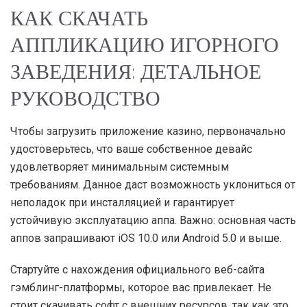
КАК СКАЧАТЬ
АППЛИКАЦИЮ ИГОРНОГО
ЗАВЕДЕНИЯ: ДЕТАЛЬНОЕ
РУКОВОДСТВО
Чтобы загрузить приложение казино, первоначально
удостоверьтесь, что ваше собственное девайс
удовлетворяет минимальным системным
требованиям. Данное даст возможность уклониться от
неполадок при инсталляцией и гарантирует
устойчивую эксплуатацию аппа. Важно: основная часть
аппов запрашивают iOS 10.0 или Android 5.0 и выше.
Стартуйте с нахождения официального веб-сайта
гэмблинг-платформы, которое вас привлекает. Не
стоит скачивать софт с внешних ресурсов, так как это