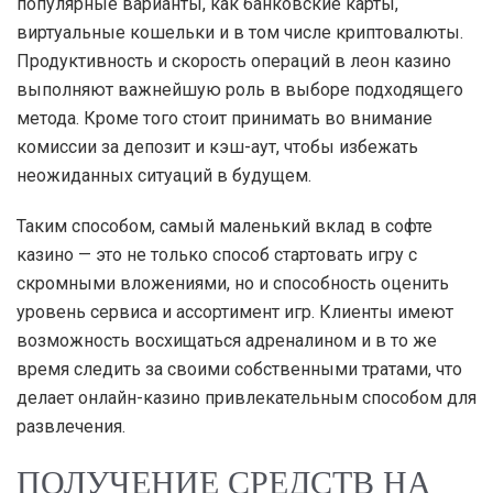
популярные варианты, как банковские карты,
виртуальные кошельки и в том числе криптовалюты.
Продуктивность и скорость операций в леон казино
выполняют важнейшую роль в выборе подходящего
метода. Кроме того стоит принимать во внимание
комиссии за депозит и кэш-аут, чтобы избежать
неожиданных ситуаций в будущем.
Таким способом, самый маленький вклад в софте
казино — это не только способ стартовать игру с
скромными вложениями, но и способность оценить
уровень сервиса и ассортимент игр. Клиенты имеют
возможность восхищаться адреналином и в то же
время следить за своими собственными тратами, что
делает онлайн-казино привлекательным способом для
развлечения.
ПОЛУЧЕНИЕ СРЕДСТВ НА