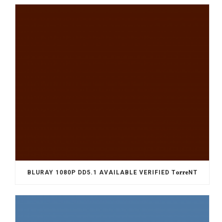
BLURAY 1080P DD5.1 AVAILABLE VERIFIED T𝐨𝐫𝐫𝐞NT