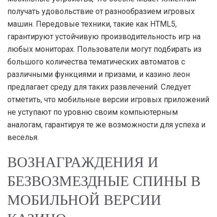
получать удовольствие от разнообразием игровых
машин. Передовые техники, такие как HTML5,
гарантируют устойчивую производительность игр на
любых мониторах. Пользователи могут подбирать из
большого количества тематических автоматов с
различными функциями и призами, и казино леон
предлагает среду для таких развлечений. Следует
отметить, что мобильные версии игровых приложений
не уступают по уровню своим компьютерным
аналогам, гарантируя те же возможности для успеха и
веселья.
ВОЗНАГРАЖДЕНИЯ И
БЕЗВОЗМЕЗДНЫЕ СПИНЫ В
МОБИЛЬНОЙ ВЕРСИИ