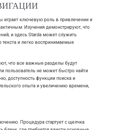
АВИГАЦИИ
ы играет ключевую роль в привлечении и
актичным. Изучения демонстрируют, что
ий, и здесь Starda может служить
р текста и легко воспринимаемые
ают, что все важные разделы будут
сли пользователь не может быстро найти
ню, доступность функции поиска и
тельского опыта и увеличению времени,
лючению. Процедура стартует с щелчка
ь бланк, где требуется ввести основные