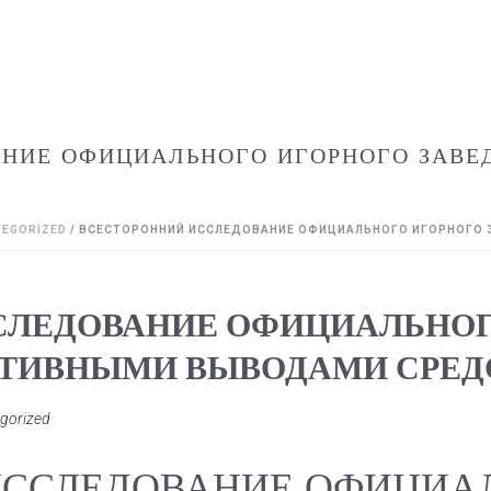
НИЕ ОФИЦИАЛЬНОГО ИГОРНОГО ЗАВЕ
TEGORIZED
/ ВСЕСТОРОННИЙ ИССЛЕДОВАНИЕ ОФИЦИАЛЬНОГО ИГОРНОГО 
СЛЕДОВАНИЕ ОФИЦИАЛЬНОГ
АТИВНЫМИ ВЫВОДАМИ СРЕД
gorized
ИССЛЕДОВАНИЕ ОФИЦИА