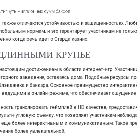
тигнуть миллионных сумм баксов.
в также отличаются устойчивостью и защищенностью. Люб
глобальным нормам, и это гарантирует участникам не толь
енно когда речь идет о Старда казино.
ОДЛИННЫМИ КРУПЬЕ
 настоящим достижением в области интернет-игр. Участни
игорного заведения, оставаясь дома. Подобные ресурсы п
блэкджека и баккара. Основное преимущество интерактивн
ведущими в онлайн-режиме, что обеспечивает ощущение п
ость транслировать геймплей в HD качестве, предоставл
ульти-угловую съемку, что позволяет участникам наблюдат
у еще более интерактивным и коммуникативным. Такое пре
чение более увлекательной.