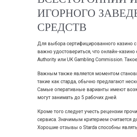
ИГОРНОГО ЗАВЕД
СРЕДСТВ
Для выбора сертифицированного казино с
важно удостовериться, что онлайн-казино 
Authority или UK Gambling Commission. Та
Важным также является моментом станови
такие как
старда
, обычно предлагают нес
Самые оперативные варианты имеют возмо
могут занимать до 5 рабочих дней.
Кроме того следует учесть рецензии проч
сервиса. Значимым критерием считается д
Хорошие отзывы о Starda способны являт