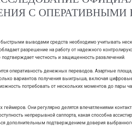
ЕНИЯ С ОПЕРАТИВНЫМИ
 быстрыми выводами средств необходимо учитывать неско
обладает разрешение на работу от надежного контролирующ
кое подтверждает честность и защищенность развлечений.
тся оперативность денежных переводов. Азартные площад
колько вариантов получения выигрыша, включая цифровы
жность потребовать от нескольких моментов до пары час
их геймеров. Они регулярно делятся впечатлениями контак
оступность непрерывной саппорта, какая способна ассисти
ься дополнительным подтверждением доверия выбранного