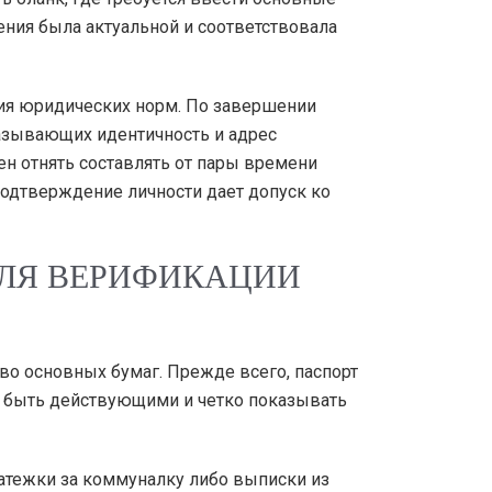
ения была актуальной и соответствовала
ния юридических норм. По завершении
казывающих идентичность и адрес
н отнять составлять от пары времени
подтверждение личности дает допуск ко
ДЛЯ ВЕРИФИКАЦИИ
во основных бумаг. Прежде всего, паспорт
 быть действующими и четко показывать
латежки за коммуналку либо выписки из