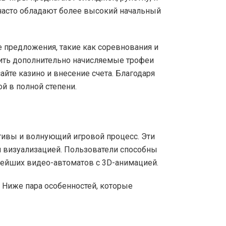
 часто обладают более высокий начальный
 предложения, такие как соревнования и
ить дополнительно начисляемые трофеи
айте казино и внесение счета. Благодаря
й в полной степени.
ивы и волнующий игровой процесс. Эти
ей визуализацией. Пользователи способны
вейших видео-автоматов с 3D-анимацией.
Ниже пара особенностей, которые