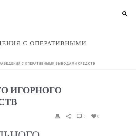
ДЕНИЯ С ОПЕРАТИВНЫМИ
ЗАВЕДЕНИЯ С ОПЕРАТИВНЫМИ ВЫВОДАМИ СРЕДСТВ
О ИГОРНОГО
СТВ
0
0
ЛЬНОГО