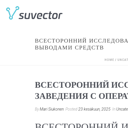
ВСЕСТОРОННИЙ ИССЛЕДОВА
ВЫВОДАМИ СРЕДСТВ
HOME
/
UNCA
ВСЕСТОРОННИЙ ИС
ЗАВЕДЕНИЯ С ОПЕР
By
Mari Siukonen
Posted
23 kesäkuun, 2025
In
Uncate
ВСЕСТОРОННИЙ 