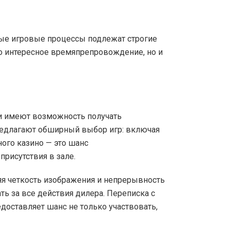
ые игровые процессы подлежат строгие
ко интересное времяпрепровождение, но и
ки имеют возможность получать
редлагают обширный выбор игр: включая
ого казино — это шанс
рисутствия в зале.
яя четкость изображения и непрерывность
ь за все действия дилера. Переписка с
доставляет шанс не только участвовать,