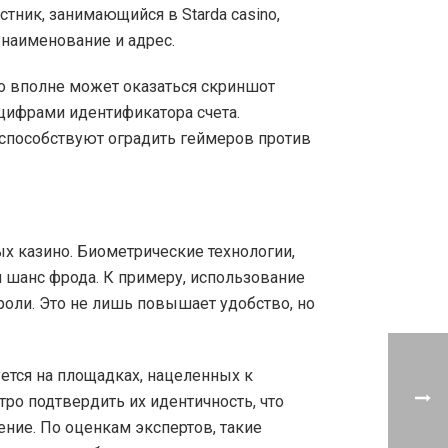
тник, занимающийся в Starda casino,
 наименование и адрес.
о вполне может оказаться скриншот
ифрами идентификатора счета.
способствуют оградить геймеров против
х казино. Биометрические технологии,
 шанс фрода. К примеру, использование
ароли. Это не лишь повышает удобство, но
уется на площадках, нацеленных к
ро подтвердить их идентичность, что
ние. По оценкам экспертов, такие