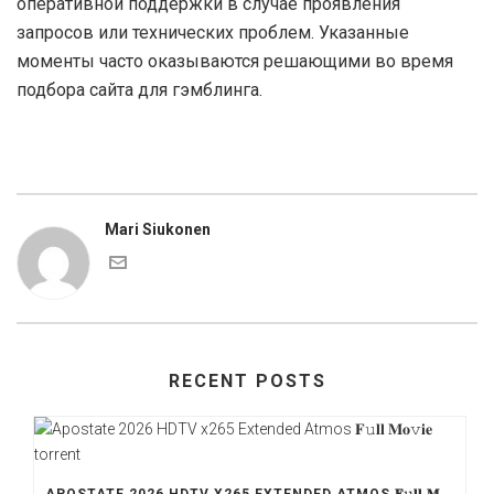
оперативной поддержки в случае проявления
запросов или технических проблем. Указанные
моменты часто оказываются решающими во время
подбора сайта для гэмблинга.
Mari Siukonen
RECENT POSTS