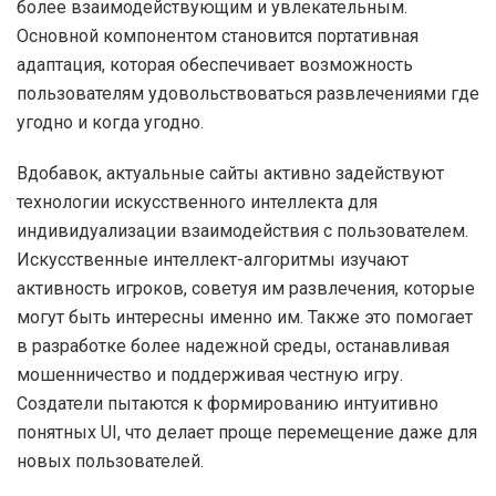
более взаимодействующим и увлекательным.
Основной компонентом становится портативная
адаптация, которая обеспечивает возможность
пользователям удовольствоваться развлечениями где
угодно и когда угодно.
Вдобавок, актуальные сайты активно задействуют
технологии искусственного интеллекта для
индивидуализации взаимодействия с пользователем.
Искусственные интеллект-алгоритмы изучают
активность игроков, советуя им развлечения, которые
могут быть интересны именно им. Также это помогает
в разработке более надежной среды, останавливая
мошенничество и поддерживая честную игру.
Создатели пытаются к формированию интуитивно
понятных UI, что делает проще перемещение даже для
новых пользователей.