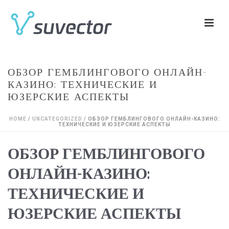
ОБЗОР ГЕМБЛИНГОВОГО ОНЛАЙН-
КАЗИНО: ТЕХНИЧЕСКИЕ И
ЮЗЕРСКИЕ АСПЕКТЫ
HOME
/
UNCATEGORIZED
/ ОБЗОР ГЕМБЛИНГОВОГО ОНЛАЙН-КАЗИНО:
ТЕХНИЧЕСКИЕ И ЮЗЕРСКИЕ АСПЕКТЫ
ОБЗОР ГЕМБЛИНГОВОГО
ОНЛАЙН-КАЗИНО:
ТЕХНИЧЕСКИЕ И
ЮЗЕРСКИЕ АСПЕКТЫ