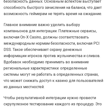
безопасность данных. Основным аспектом выступает
способность быстрого зачисления на баланса, что дает
возможность геймерам не терять время на ожидание.
Главное внимание важно уделить выбору
компаньонов для интеграции. Платежные сервисы,
включая On-X Casino, должны соответствовать
международным нормам безопасности, включая PCI
DSS. Такое обеспечивает охрану денежных
информации игроков против жульничества и сливов.
Вдобавок необходимо принимать во внимание
региональные характеристики: определенные
системы могут не работать в определенных странах,
что может снижать доступ к казино для пользователей
из данных местностей.
Чтобы результативной интеграции нужно провести
скрупулезное тестирование каждого из процедур. Это