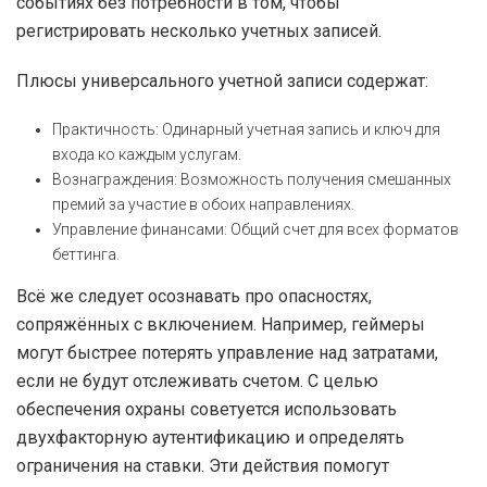
событиях без потребности в том, чтобы
регистрировать несколько учетных записей.
Плюсы универсального учетной записи содержат:
Практичность: Одинарный учетная запись и ключ для
входа ко каждым услугам.
Вознаграждения: Возможность получения смешанных
премий за участие в обоих направлениях.
Управление финансами: Общий счет для всех форматов
беттинга.
Всё же следует осознавать про опасностях,
сопряжённых с включением. Например, геймеры
могут быстрее потерять управление над затратами,
если не будут отслеживать счетом. С целью
обеспечения охраны советуется использовать
двухфакторную аутентификацию и определять
ограничения на ставки. Эти действия помогут