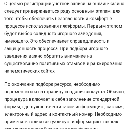
С целью регистрации учетной записи на онлайн-казино
следует придерживаться ряду основным этапам, для
того чтобы обеспечить безопасность и комфорт в
процессе использования платформы. Первым этапом
будет выбор солидного игорного заведения,
имеющего. Это обеспечивает справедливость и
защищенность процесса. При подбора игорного
заведения важно обратить внимание на
существование позитивных отзывов и ранжирование
на тематических сайтах.
По окончании подбора ресурса, необходимо
переместиться на страницу создания аккаунта. Обычно,
процедура включает в себя заполнение стандартной
формы, где нужно ввести такие информацию, как имя,
электронный адрес и контактный номер. Необходимо
применять только актуальную информацию, так как