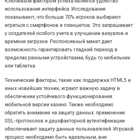
Ключевым фактором успеха является удобство
использования интерфейса. Исследования
показывают, что больше 70% игроков выбирают
играться с смартфонов и планшетов. Это запрашивает
у создателей особого учета в улучшении визуалов и
времени загрузки. Респонсивный макет дает
возможность гарантировать гладкий переход в
пределах разными устройствами, будь то мобильник
или таблетка.
Технические факторы, такие как поддержка HTML5 и
иных новейших техник, играют важную задачу в
обеспечении устойчивого функционирования
мобильной версии казино. Также необходимо
обратить внимание на защиту данных: применение
SSL-протоколов и двухфакторной аутентификации
обеспечивает защиту данные пользователей. Игровой
процесс необходимо быть идеальным, вне