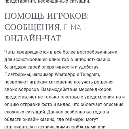
предотвратить неожиданных ситуаций.
ПОМОЩЬ ИГРОКОВ:
СООБЩЕНИЯ, E-MAIL,
ОНЛАЙН-ЧАТ
Чаты превращаются в все более востребованными
для ассистирования клиентов в интернет-казино
благодаря своей оперативности и удобству.
Платформы, например WhatsApp и Telegram,
позволяют игрокам мгновенно получать решения
своих вопросов. Взаимодействие мессенджеров
предоставляет не только текстовые уведомления, но и
опцию отправки фото и видео, что облегчает описание
сложных ситуаций. Данное особенно выгодно в
области онлайн-казино, где геймеры могут
сталкиваться с техническими проблемами или