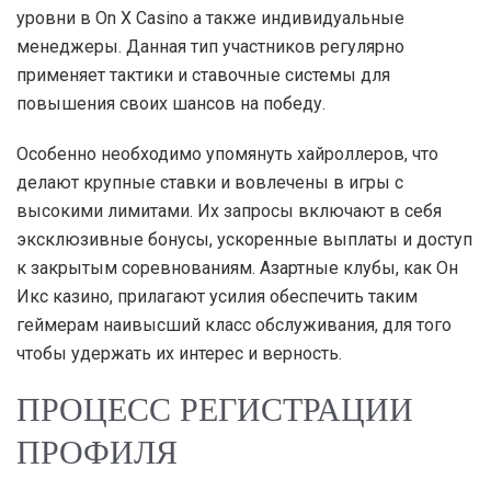
уровни в On X Casino а также индивидуальные
менеджеры. Данная тип участников регулярно
применяет тактики и ставочные системы для
повышения своих шансов на победу.
Особенно необходимо упомянуть хайроллеров, что
делают крупные ставки и вовлечены в игры с
высокими лимитами. Их запросы включают в себя
эксклюзивные бонусы, ускоренные выплаты и доступ
к закрытым соревнованиям. Азартные клубы, как Он
Икс казино, прилагают усилия обеспечить таким
геймерам наивысший класс обслуживания, для того
чтобы удержать их интерес и верность.
ПРОЦЕСС РЕГИСТРАЦИИ
ПРОФИЛЯ