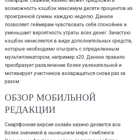
платформ. Скажем, казино может предложить
возможность кэшбэк максимум десяти процентов из
проигранной суммы каждую неделю. Данное
позволяет геймерам чувствовать себя спокойнее и
уменьшает вероятность утраты всех денег. Зачастую
кэшбэк начисляется в виде дополнительных средств,
которые необходимо отыграть с определенным
мультипликатором, например x20. Данное правило
преобразует развлечение более увлекательной и
мотивирует участников возвращаться снова раз за
разом.
ОБЗОР МОБИЛЬНОЙ
РЕДАКЦИИ
Смартфонная версия онлайн казино делается все
более значимой в нынешнем мире гэмблинга.