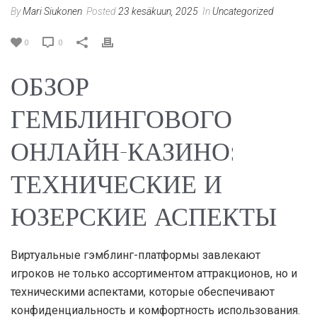
By
Mari Siukonen
Posted
23 kesäkuun, 2025
In
Uncategorized
0
0
ОБЗОР
ГЕМБЛИНГОВОГО
ОНЛАЙН-КАЗИНО:
ТЕХНИЧЕСКИЕ И
ЮЗЕРСКИЕ АСПЕКТЫ
Виртуальные гэмблинг-платформы завлекают
игроков не только ассортиментом аттракционов, но и
техническими аспектами, которые обеспечивают
конфиденциальность и комфортность использования.