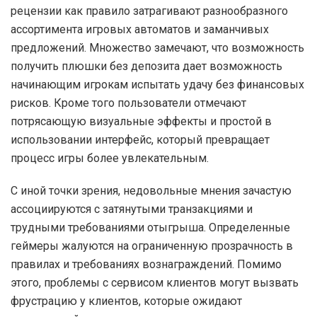
рецензии как правило затрагивают разнообразного
ассортимента игровых автоматов и заманчивых
предложений. Множество замечают, что возможность
получить плюшки без депозита дает возможность
начинающим игрокам испытать удачу без финансовых
рисков. Кроме того пользователи отмечают
потрясающую визуальные эффекты и простой в
использовании интерфейс, который превращает
процесс игры более увлекательным.
С иной точки зрения, недовольные мнения зачастую
ассоциируются с затянутыми транзакциями и
трудными требованиями отыгрыша. Определенные
геймеры жалуются на ограниченную прозрачность в
правилах и требованиях вознаграждений. Помимо
этого, проблемы с сервисом клиентов могут вызвать
фрустрацию у клиентов, которые ожидают