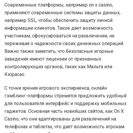
Современные платформы, например
on x casino
,
применяют современные системы защиты данных,
например SSL, чтобы обеспечить защиту личной
информации клиентов. Такое дает возможность
участникам, сфокусироваться на развлечении, не
переживая о надежности своих денежных операций.
Важно также заметить, что безопасные игорные
заведения имеют лицензии от признанных
контролирующих органов, таких как Мальта или
Кюрасао.
С точки зрения игрового экспириенса, онлайн
гэмблинг-платформы стремятся предложить удобный
для пользователя интерфейс и поддержку мобильных
гаджетов. Основная часть новейших сайтов, как On X
Casino, что они адаптированы для развлечений на
телефонах и таблетах, что даёт возможность игрокам